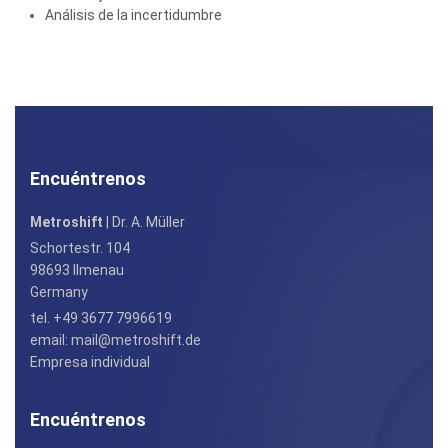
Análisis de la incertidumbre
Encuéntrenos
Metroshift
| Dr. A. Müller
Schortestr. 104
98693 Ilmenau
Germany
tel. +49 3677 7996619
email:
mail@metroshift.de
Empresa individual
Encuéntrenos