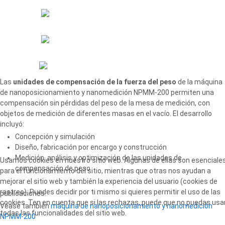
Las
unidades de compensación de la fuerza del peso
de la máquina
de nanoposicionamiento y nanomedición NPMM-200 permiten una
compensación sin pérdidas del peso de la mesa de medición, con
objetos de medición de diferentes masas en el vacío. El desarrollo
incluyó:
Concepción y simulación
Diseño, fabricación por encargo y construcción
Medición, análisis y optimización de las unidades de
Usamos cookies en nuestro sitio web. Algunas de ellas son esenciale
compensación de peso
para el funcionamiento del sitio, mientras que otras nos ayudan a
mejorar el sitio web y también la experiencia del usuario (cookies de
rastreo). Puedes decidir por ti mismo si quieres permitir el uso de las
publicaciones:
cookies. Ten en cuenta que si las rechazas, puede que no puedas usa
Véase también
máquina de nanoposicionamiento y nanomedición
todas las funcionalidades del sitio web.
NPMM-200